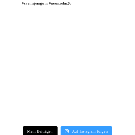
#svemsjemgum #neunzehn26
Mehr Beiträge...
Auf Instagram folgen