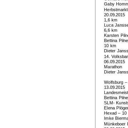
Gaby Hommer
Herbstmarkt
20.09.2015
1,6 km
Luca Jansse
6,6 km
Karsten Piln
Bettina Piln
10 km
Dieter Jans
14. Volksba
06.09.2015
Marathon
Dieter Janss
Wolfsburg –
13.09.2015
Landesmeist
Bettina Piln
SLM- Kunsts
Elena Plöge
Hexad – 10
Imke Bierma
Münkeboer F