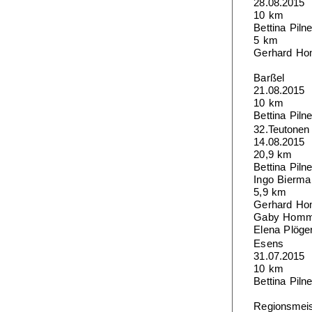
28.08.2015
10 km
Bettina Piln
5 km
Gerhard Hom
Barßel
21.08.2015
10 km
Bettina Piln
32.Teutonen 
14.08.2015
20,9 km
Bettina Piln
Ingo Bierma
5,9 km
Gerhard Hom
Gaby Hommer
Elena Plöge
Esens
31.07.2015
10 km
Bettina Piln
Regionsmeis