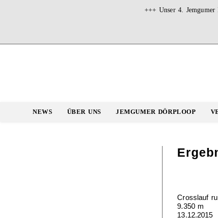
Zum
+++ Unser 4. Jemgumer D
Inhalt
springen
NEWS
ÜBER UNS
JEMGUMER DÖRPLOOP
V
Ergeb
Crosslauf r
9.350 m
13.12.2015