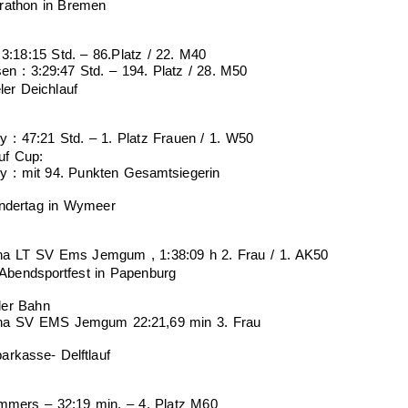
rathon in Bremen
 3:18:15 Std. – 86.Platz / 22. M40
en : 3:29:47 Std. – 194. Platz / 28. M50
ler Deichlauf
ey : 47:21 Std. – 1. Platz Frauen / 1. W50
uf Cup:
ey : mit 94. Punkten Gesamtsiegerin
ndertag in Wymeer
tina LT SV Ems Jemgum , 1:38:09 h 2. Frau / 1. AK50
t-Abendsportfest in Papenburg
der Bahn
tina SV EMS Jemgum 22:21,69 min 3. Frau
arkasse- Delftlauf
mers – 32:19 min. – 4. Platz M60