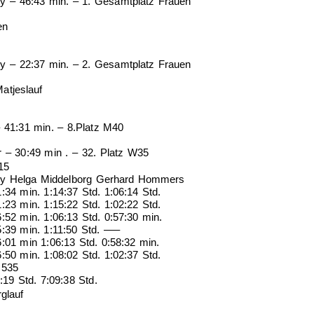
ney – 46:43 min. – 1. Gesamtplatz Frauen
en
ney – 22:37 min. – 2. Gesamtplatz Frauen
atjeslauf
– 41:31 min. – 8.Platz M40
r – 30:49 min . – 32. Platz W35
15
ney Helga Middelborg Gerhard Hommers
:34 min. 1:14:37 Std. 1:06:14 Std.
:23 min. 1:15:22 Std. 1:02:22 Std.
:52 min. 1:06:13 Std. 0:57:30 min.
5:39 min. 1:11:50 Std. —–
:01 min 1:06:13 Std. 0:58:32 min.
:50 min. 1:08:02 Std. 1:02:37 Std.
 535
:19 Std. 7:09:38 Std.
glauf