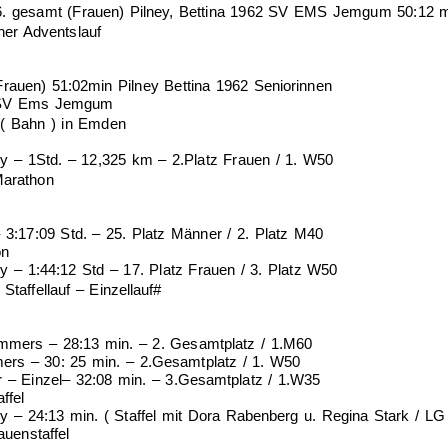
. gesamt (Frauen) Pilney, Bettina 1962 SV EMS Jemgum 50:12 
ner Adventslauf
Frauen) 51:02min Pilney Bettina 1962 Seniorinnen
 SV Ems Jemgum
 ( Bahn ) in Emden
ey – 1Std. – 12,325 km – 2.Platz Frauen / 1. W50
Marathon
 3:17:09 Std. – 25. Platz Männer / 2. Platz M40
on
ey – 1:44:12 Std – 17. Platz Frauen / 3. Platz W50
Staffellauf – Einzellauf#
mers – 28:13 min. – 2. Gesamtplatz / 1.M60
s – 30: 25 min. – 2.Gesamtplatz / 1. W50
r – Einzel– 32:08 min. – 3.Gesamtplatz / 1.W35
ffel
ey – 24:13 min. ( Staffel mit Dora Rabenberg u. Regina Stark / L
auenstaffel