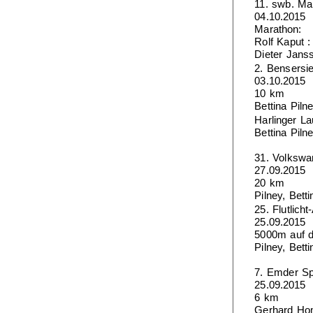
11. swb. Ma
04.10.2015
Marathon:
Rolf Kaput :
Dieter Janss
2. Bensersie
03.10.2015
10 km
Bettina Piln
Harlinger La
Bettina Piln
31. Volkswa
27.09.2015
20 km
Pilney, Bet
25. Flutlich
25.09.2015
5000m auf 
Pilney, Bet
7. Emder Sp
25.09.2015
6 km
Gerhard Hom