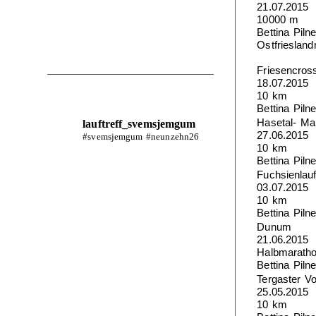
21.07.2015
10000 m
Bettina Piln
Ostfriesland
Friesencross
18.07.2015
10 km
Bettina Piln
Hasetal- Ma
lauftreff_svemsjemgum
27.06.2015
#svemsjemgum #neunzehn26
10 km
Bettina Piln
Fuchsienlauf
03.07.2015
10 km
Bettina Piln
Dunum
21.06.2015
Halbmarath
Bettina Piln
Tergaster Vo
25.05.2015
10 km