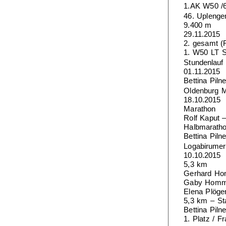
1.AK W50 /6
46. Uplenge
9.400 m
29.11.2015
2. gesamt (
1. W50 LT
Stundenlauf
01.11.2015
Bettina Piln
Oldenburg 
18.10.2015
Marathon
Rolf Kaput –
Halbmarath
Bettina Piln
Logabirumer 
10.10.2015
5,3 km
Gerhard Hom
Gaby Hommer
Elena Plöge
5,3 km – Sta
Bettina Piln
1. Platz / Fr