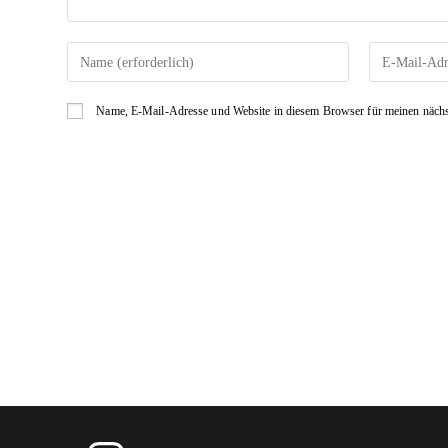
Gib
Gib
deinen
deine
Namen
E-
Name, E-Mail-Adresse und Website in diesem Browser für meinen näch
oder
Mail-
Benutzernamen
Adresse
zum
zum
Kommentieren
Kommentiere
ein
ein