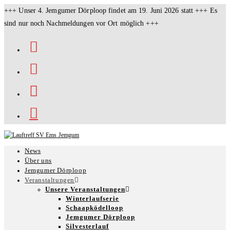
Zum
+++ Unser 4. Jemgumer Dörploop findet am 19. Juni 2026 statt +++ Es
Inhalt
sind nur noch Nachmeldungen vor Ort möglich +++
springen
News
Über uns
Jemgumer Dörploop
Veranstaltungen
Unsere Veranstaltungen
Winterlaufserie
Schaapködelloop
Jemgumer Dörploop
Silvesterlauf