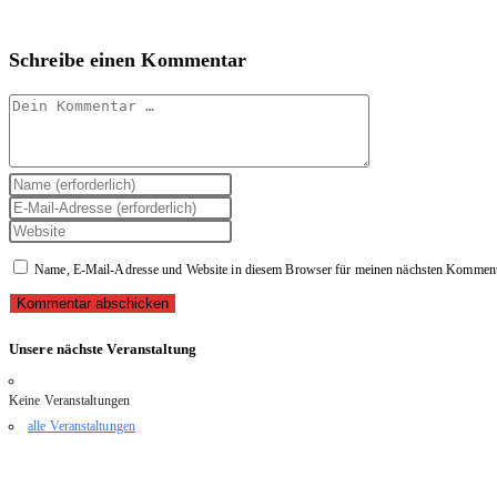
Schreibe einen Kommentar
Kommentar
Gib
deinen
Gib
Namen
deine
Gib
oder
E-
deine
Benutzernamen
Mail-
Website-
Name, E-Mail-Adresse und Website in diesem Browser für meinen nächsten Kommenta
zum
Adresse
URL
Kommentieren
zum
ein
ein
Kommentieren
(optional)
ein
Unsere nächste Veranstaltung
Keine Veranstaltungen
alle Veranstaltungen