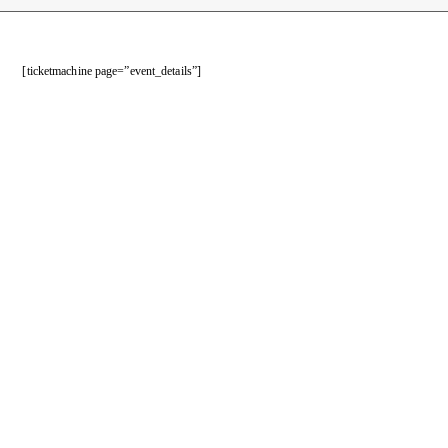
[ticketmachine page=”event_details”]