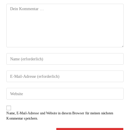
Kommentar
Gib
deinen
Namen
Gib
oder
deine
Benutzernamen
E-
zum
Gib
Mail-
Kommentieren
deine
Adresse
ein
Website-
zum
URL
Kommentieren
Name, E-Mail-Adresse und Website in diesem Browser für meinen nächsten
ein
ein
Kommentar speichern.
(optional)